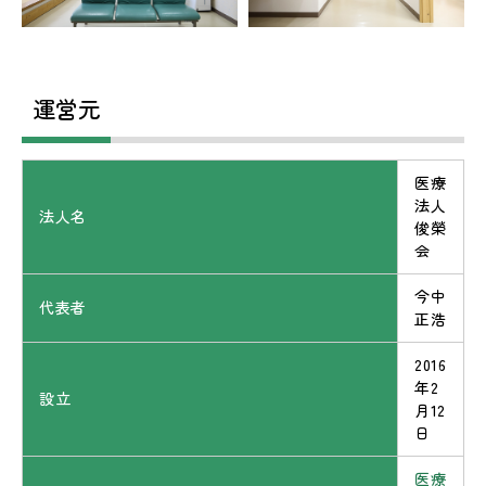
運営元
医療
法人
法人名
俊榮
会
今中
代表者
正浩
2016
年2
設立
月12
日
医療