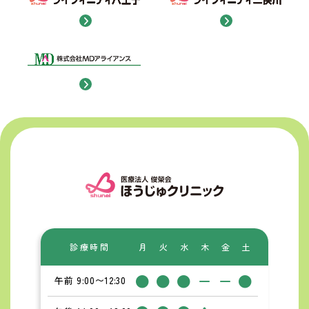
HOME
>
クリニック紹介
診療時間
月
火
水
木
金
土
●
●
●
ー
ー
●
午前 9:00〜12:30