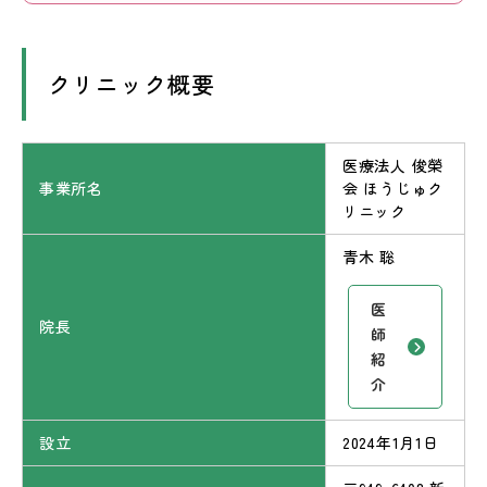
クリニック概要
医療法人 俊榮
事業所名
会 ほうじゅク
リニック
青木 聡
医
院長
師
紹
介
設立
2024年1月1日